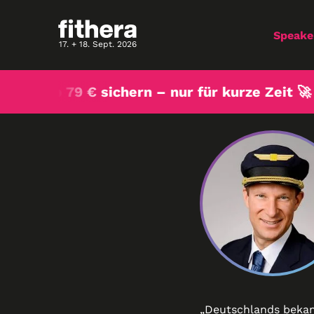
Speake
17. + 18. Sept. 2026
ets ab 79 € sichern – nur für kurze Zeit 🚀
„Deutschlands bekann