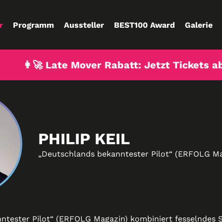
r
Programm
Aussteller
BEST100 Award
Galerie
👩‍🚀 Late Mover Rabatt: Jetzt Tickets ab 7
PHILIP KEIL
„Deutschlands bekanntester Pilot“ (ERFOLG Ma
tester Pilot“ (ERFOLG Magazin) kombiniert fesselndes St