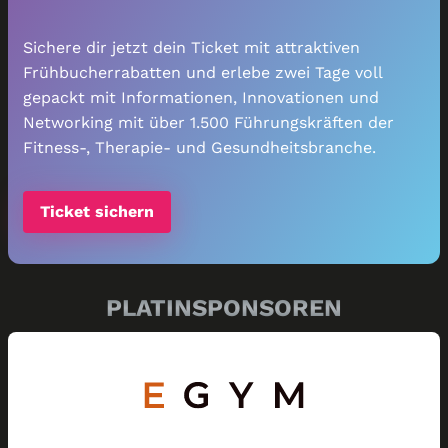
Sichere dir jetzt dein Ticket mit attraktiven
Frühbucherrabatten und erlebe zwei Tage voll
gepackt mit Informationen, Innovationen und
Networking mit über 1.500 Führungskräften der
Fitness-, Therapie- und Gesundheitsbranche.
Ticket sichern
PLATINSPONSOREN